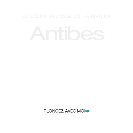
LE CŒUR SAUVAGE DE LA RIVIERA
Antibes
Des formations rocheuses spectaculaires aux
mondes sous-marins vibrants,
chaque plongée ici est un voyage dans le terrain
de jeu le plus spectaculaire de la nature.
PLONGEZ AVEC MOI