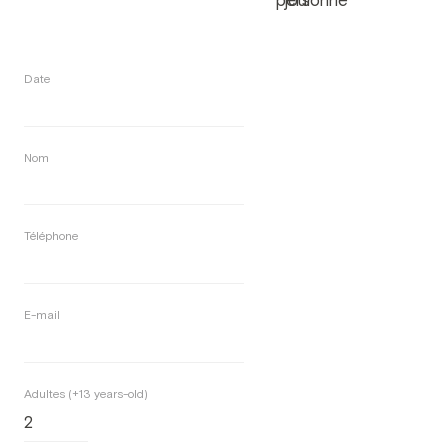
personne
jour
Date
Nom
Téléphone
E-mail
Adultes (+13 years-old)