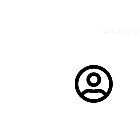
NOS PLONG
La Côte d'Az
Côte d'Azur,
Durée:
France
8 heures
2 participants
minimum
par jour