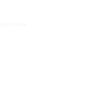
ÉES LOISIR
ur autrement
€180
par personne