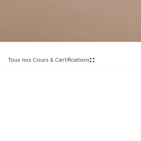
Tous nos Cours & Certifications
Aperçu de la Formation
Il est indispensable que tout le monde possède des
compétences de base en secourisme, et ce cours est
un excellent moyen de les acquérir dans une
atmosphère détendue, amusante et sans stress.
Cette qualification est également une condition
préalable à l'obtention du brevet Rescue Diver. Elle