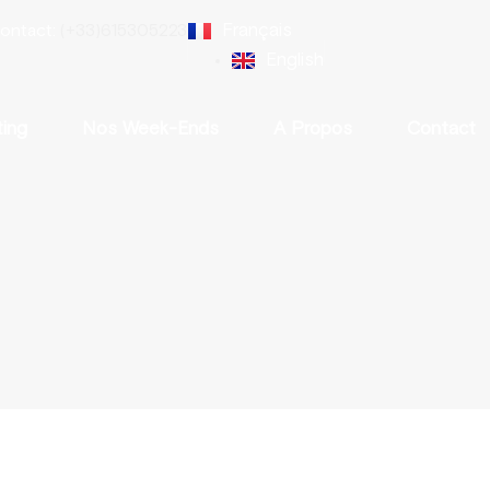
Français
ontact:
(+33)615305223
English
ting
Nos Week-Ends
A Propos
Contact