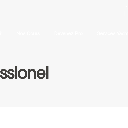
C
r
Nos Cours
Devenez Pro
Services Yach
ssionel