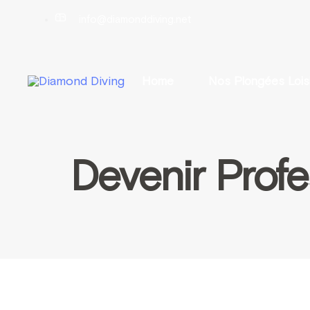
info@diamonddiving.net
Home
Nos Plongées Loisi
Devenir Profe